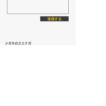
送信する
メガネのスエナガ
〒161-0033
東京都新宿区下落合3丁目17-32
定休日：毎週木曜日
不定休日：日曜日
TEL＆FAX:
03-3954-1001
​営業時間：10：00～18：00
(18：00～19：00は完全予約制)