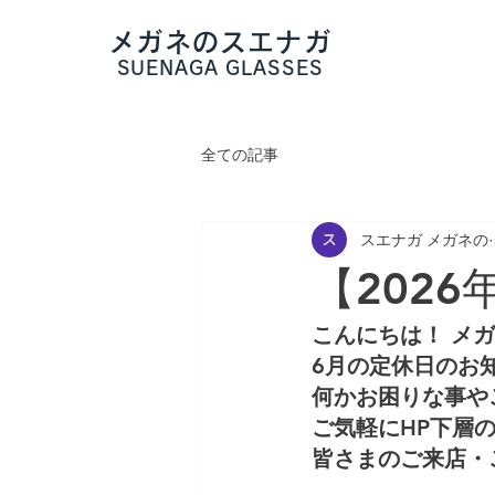
メガネのスエナガ
お店の紹介
検査
国家検定資
SUENAGA GLASSES
全ての記事
スエナガ メガネの
【202
こんにちは！ メ
6月の定休日のお
何かお困りな事や
ご気軽にHP下層
皆さまのご来店・