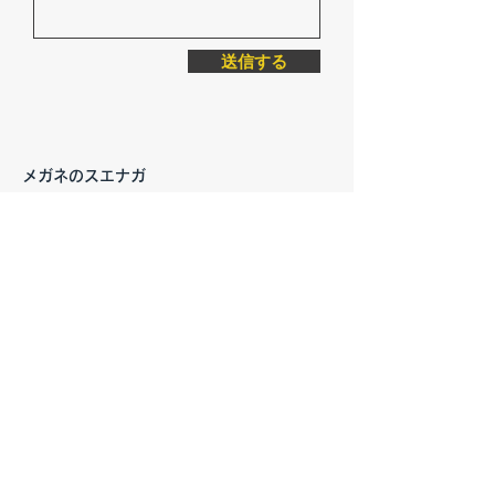
送信する
メガネのスエナガ
〒161-0033
東京都新宿区下落合3丁目17-32
定休日：毎週木曜日
不定休日：日曜日
TEL＆FAX:
03-3954-1001
​営業時間：10：00～18：00
(18：00～19：00は完全予約制)